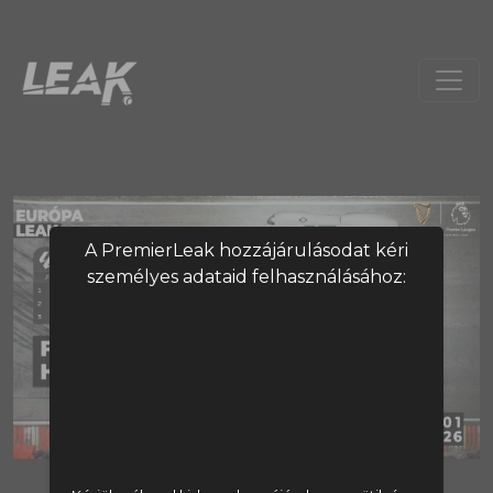
A PremierLeak hozzájárulásodat kéri
személyes adataid felhasználásához:
A tartalom megtekintéséhez