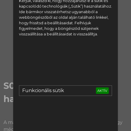
Kérjük, válaszd ki, hogy hozzájárulsz-e a sütik és
kapcsolódó technológiák („Sütik”) használatához.
regisztrálj:
Ide bármikor visszatérhetsz ugyanabból a
webböngészőből az oldal alján található linkkel,
hogy frissítsd a beállításaidat. Felhívjuk
Regisztráció
figyelmedet, hogy a böngésződ sütijeinek
visszaállítása a beállításaidat is visszaállítja.
vagy lépj be:
Bejelentkezés
S01E26 | Fej fej mellett
Funkcionális sütik
AKTÍV
haladnak
A madridi derbiből röviden azt tanultuk meg, hogy
még mindig a Barcelona a legjobb csapat a La