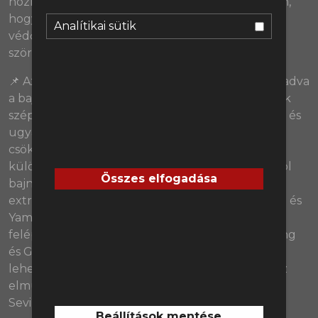
hozni a klasszis támadóit és reménykedtek abban,
hogy közben nem rohanják le az összetákolt
Analítikai sütik
védősorukat. Expected tökvakarás-hegyek és
szörnyűlködés Simeone minimalizmusán!
(28:10)
📌 Az év elején a Barcelona volt leginkább lemaradva
a bajnoki küzdelemben, azóta viszont a katalánok
szépen visszakapaszkodtak a két madridi riválisra, és
ugyan a szezon első feléhez képest jócskán
csökkent a különbség, de a várható gólok
különbségét nézve még mindig a Barca a spanyol
Összes elfogadása
bajnokság legjobbja. A csapat ismét energikus, az
extrém lesreállításuk megint működik, Raphinha és
Yamal továbbra is varázsol, miközben Flicknek a
felépülő Araújo, illetve a formába lendülő De Jong
és Gavi személyében immáron minőségi variációs
lehetőségei is lettek. Mi történt a Barcelonával az
elmúlt hetekben és hogyan gyalulták le 4-1-re a
Sevillát a hétvégén?
(01:12:03)
Beállítások mentése