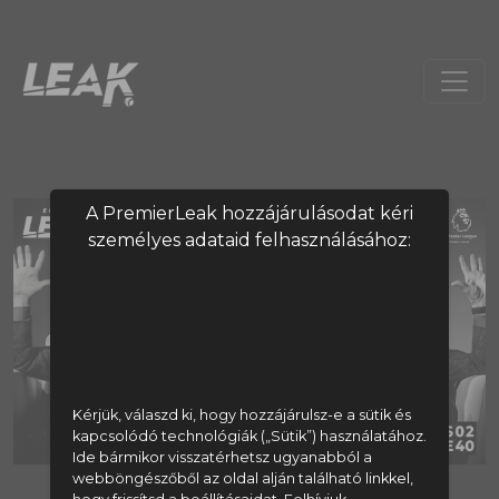
A PremierLeak hozzájárulásodat kéri
személyes adataid felhasználásához:
Kérjük, válaszd ki, hogy hozzájárulsz-e a sütik és
kapcsolódó technológiák („Sütik”) használatához.
Ide bármikor visszatérhetsz ugyanabból a
webböngészőből az oldal alján található linkkel,
A tartalom megtekintéséhez