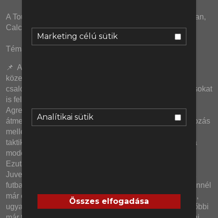
A Tourette percekben: Maflás a spanyol másodosztályban, 
Calciopoli 2, és Mourinho nagy visszatérése.
Marketing célú sütik
Témák: 
📌  A Paris Saint-Germain és a Bayern München 
közelmúltban lejátszott meccseiben nem igazán kellett 
csalódnunk, de a két csapat még az előzetes várakozásokat 
is felülmúlva a szezon legjobb 90 percét produkálta. 
Agresszív letámadás mindkét oldalon, rengeteg csel és 
Analítikai sütik
átmenet, zseniális megoldások és kilenc gól. Az ámuldozás 
mellett persze belementünk részletesebben is a meccs 
taktikai finomságaiba, és azt is eláruljuk, hogy tényleg a 
modern futball jövőjét láttuk-e egy mérkőzésbe sűrítve. 
Ezután elég furcsa volt beszélni a hétvégi AC Milan - 
Juventus rangadóról, amely pedig a Serie A és az olasz 
futball problémáit mutatta be egészen szemléletesen. Ennél 
már érdekesebb, ami az AS Románál zajlik házon belül, 
Összes elfogadása
ugyanis a Ranieri-Gasperini belső konfliktus után az előbbi 
már távozott is a klubtól, mi pedig megpróbáltunk rájönni, 