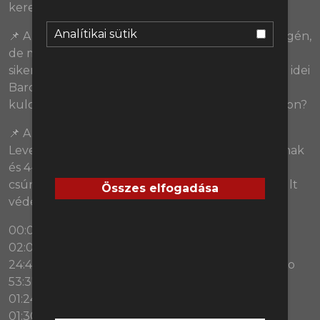
keressük, hogy AI alkotta-e?!
Analítikai sütik
📌 A Barcelona felülhet a La Liga trónjára a hétvégén,
de mi már most a szezonjukat beszéljük ki. Hogy
sikerült megtörni a Flick-átkot? Mit tanultunk az idei
Barcáról a tavalyihoz képest? Mik azok
kulcspozíciók, amin dolgoznia kell Decónak nyáron?
📌 A BL-ért zajlik az igazi harc a Bundesligában. A
Leverkusen pedig csúnyán odacsapott a Leipzignak
és 4-1-re ütötték ki őket. Mit nézett be nagyon
csúnyán Ole Werner? Van baj Diomande-val felállt
Összes elfogadása
védelemek ellen?
00:00 Sziasztok!
02:08 3,14na
24:45 Döntőben az Arsenal, a Pokolban az Atlético
53:37 A Barca szezonja, Flick hosszabbítása
01:24:05 Rossz meccse volt Diomandénak?
01:30:29 Sebastian Hoeness gyengepontjai