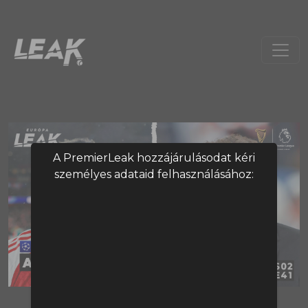
A PremierLeak hozzájárulásodat kéri
személyes adataid felhasználásához:
A tartalom megtekintéséhez