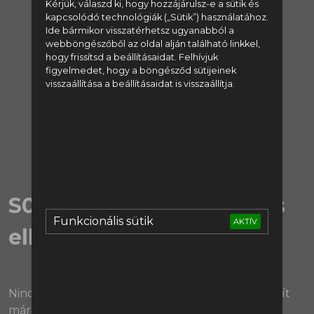
Kérjük, válaszd ki, hogy hozzájárulsz-e a sütik és
kapcsolódó technológiák („Sütik”) használatához.
regisztrálj:
Ide bármikor visszatérhetsz ugyanabból a
webböngészőből az oldal alján található linkkel,
Regisztráció
hogy frissítsd a beállításaidat. Felhívjuk
figyelmedet, hogy a böngésződ sütijeinek
visszaállítása a beállításaidat is visszaállítja.
vagy lépj be:
Bejelentkezés
S02E41 | Az Atlético ezt is
Funkcionális sütik
AKTÍV
elbukta
Nincsen Peet-átok. Vagy nem is volt. Nem is számít
már...