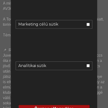
A mikrofonokat és podcast keverőnket a Relacart és az 
AV365.hu biztosította.
A Tourette percekben: családon belüli erőszak a VAR miatt, 
Marketing célú sütik
torinói fekália, szaúdi Brendan és a FIFA crypto coin.
Témák: 
📌  Rendesen sikerült feldícsérnünk a Spalletti-féle 
Juventust, amely most viszont éppen ott tart, hogy 5 meccs 
óta nem tud nyerni és és egyre nagyobb veszélyben van a 
Analítikai sütik
jövő évi Bajnokok Ligája indulás is. A Como elleni meccs 
után ráadásul még azt sem lehet mondani, hogy jól 
játszottak, de mégis mi a gond? Az olasz lapok véleménye 
is eltér: az egyik identitás válságról ír, a másik arról, hogy az 
elmúlt 3 szezonban összesen 2 igazolása vált be igazán a 
klubnak, és nincs közöttük a szépen lassan közellenséggé 
váló Di Gregorio. A Bundesligában az RB Leipzig már 
sokadjára vesztett pontokat előnyről, de a kétgólos 