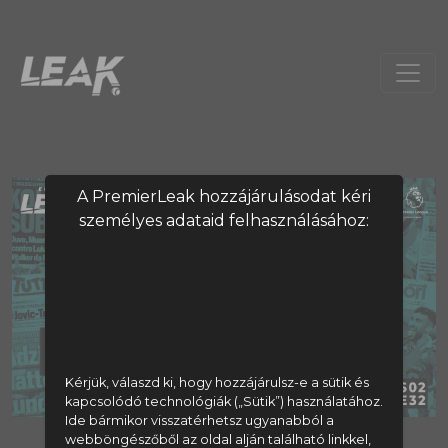
A PremierLeak hozzájárulásodat kéri
személyes adataid felhasználásához:
Kérjük, válaszd ki, hogy hozzájárulsz-e a sütik és
kapcsolódó technológiák („Sütik”) használatához.
Ide bármikor visszatérhetsz ugyanabból a
webböngészőből az oldal alján található linkkel,
A tartalom megtekintéséhez