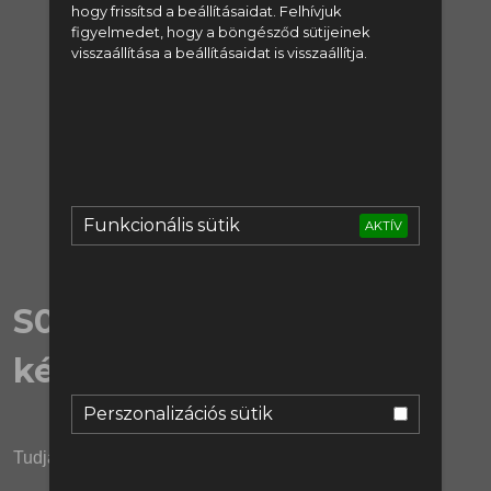
hogy frissítsd a beállításaidat. Felhívjuk
regisztrálj:
figyelmedet, hogy a böngésződ sütijeinek
visszaállítása a beállításaidat is visszaállítja.
Regisztráció
vagy lépj be:
Bejelentkezés
Funkcionális sütik
AKTÍV
S02E32 | Három év alatt
két jó igazolás?
Perszonalizációs sütik
Tudjátok, a meccseket a jó játékosok nyerik.