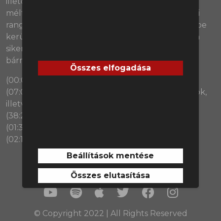
illetően, Roseniornak egyre komolyabb, olykor
méltatlan kritikákkal kell szembenéznie. A kiesési
rangadón még az eddiginél is nehezebb helyzetbe
került a Spurs: a Nottingham Forest ellen otthon
sikerült benyelni egy hármast. Lehet itt még
bármiben reménykedni?
Összes elfogadása
(00:00) Peet el mert jönni!
(07:02) Salah búcsúja, a bátor brentfordi játékosok,
illetve a hazafias Steve Cooper
(38:21) Ligakupa-döntő
(01:37:50) Megvédjük LinkedIn Liamet
(02:18:20) a Forest nyerte a kiesési rangadót
Beállítások mentése
Összes elutasítása
© Copyright 2022 | All Rights Reserved