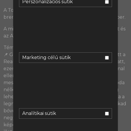
Perszonalizációs sütik
A Tourette-percekben: Salah búcsúja, a bátor
brentfordi játékosok, illetve a hazafias Steve Cooper.
A mikrofonokat és podcast keverőnket a Relacart és
az AV365.hu biztosította.
Témák:
📌 Guardiolának rendesen magyarázkodnia kellett a
Marketing célú sütik
Real Madrid és a West Ham elleni meccstervei miatt,
ezen pedig annyira felhúzta magát, hogy az Arsenal
elleni Ligakupa döntőben villantott egy
mesterkurzust. A Manchester City labdával és labda
nélkül is az ellenfele fölé nőtt, Mikel Arteta pedig
lehet, hogy nem Kepa csapatba állításánál hibázta a
legnagyobbat. Hiba pedig most a Chelsea-nél is akad
bőven: a Kékek az Everton ellen zsinórban már a
Analítikai sütik
negyedik vereségüket szenvedték el, és a nagy
képet nézve hiába nincs katasztrófa a játékot