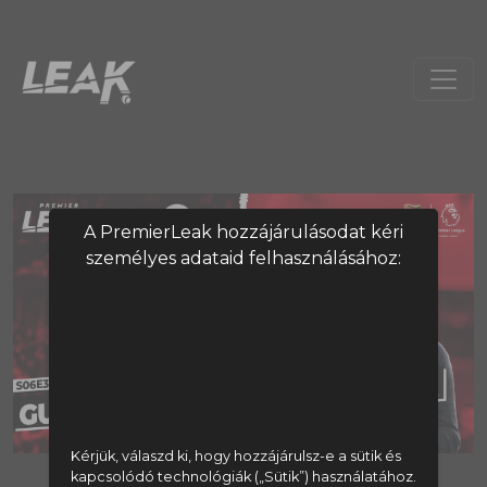
A PremierLeak hozzájárulásodat kéri
személyes adataid felhasználásához:
Kérjük, válaszd ki, hogy hozzájárulsz-e a sütik és
kapcsolódó technológiák („Sütik”) használatához.
A tartalom megtekintéséhez