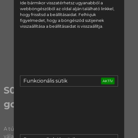
Ide bármikor visszatérhetsz ugyanabból a
regisztrálj:
webböngészőből az oldal alján található linkkel,
hogy frissítsd a beállításaidat. Felhívjuk
figyelmedet, hogy a böngésződ sütijeinek
Regisztráció
visszaállítása a beállításaidat is visszaállítja.
vagy lépj be:
Bejelentkezés
Funkcionális sütik
AKTÍV
S06E31 | Guardiola ezt jól
gondolta
A túlgondolást és a masterclasst csak egy hajszál
választja el!