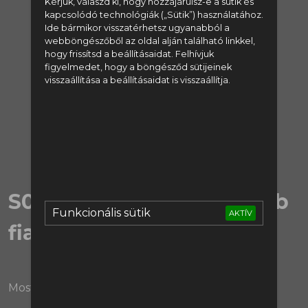
Kérjük, válaszd ki, hogy hozzájárulsz-e a sütik és
kapcsolódó technológiák („Sütik”) használatához.
regisztrálj:
Ide bármikor visszatérhetsz ugyanabból a
webböngészőből az oldal alján található linkkel,
hogy frissítsd a beállításaidat. Felhívjuk
Regisztráció
figyelmedet, hogy a böngésződ sütijeinek
visszaállítása a beállításaidat is visszaállítja.
vagy lépj be:
Bejelentkezés
S06E36 | A szezon legjobb
Funkcionális sütik
AKTÍV
fiataljai 25/26
Most tényleg csak a húszéveseké a világ!