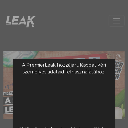
A PremierLeak hozzájárulásodat kéri
személyes adataid felhasználásához:
A tartalom megtekintéséhez