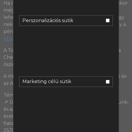
Ha most regisztráltok az xtb-n az alábbi linken, akkor
még a Manchester Unitednél is részvényesek
lehettek! Viszont ne csak azt ne felejtsétek el, hogy
Perszonalizációs sütik
nekünk az a jó, ha egy csapat nem jó, hanem hogy a
pénzeteket mindig tudatosan fektessétek be:
https://geolink.xtb.com/L8KwA
A Tourette-percekben: összeesküvés elméletek a
Chelsea-nél, MMA harcos Brightonban, és a túl
őszinte edző.
A mikrofonokat és podcast keverőnket a Relacart és
Marketing célú sütik
az AV365.hu biztosította.
Témák:
📌 Úgy döntöttünk, hogy új hagyományt teremtünk,
és az előző szezonhoz hasonlóan a ballagások és
érettségik apropóján kifejezzük csodálatunkat a
fiatalság felé, és szépen átbeszéljük, kik voltak a
25/26-os szezon legjobb fiatal játékosai, hogy kik