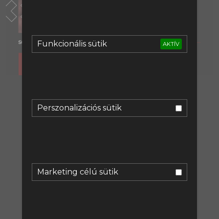
Funkcionális sütik
AKTÍV
A tartalom megtekintéséhez
regisztrálj:
Perszonalizációs sütik
Regisztráció
vagy lépj be:
Marketing célú sütik
Bejelentkezés