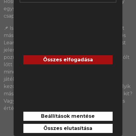
Rossz egyéni teljesítmények? Balszerencse? Vagy
egyszerűen még mentálisan nem áll készen ez a
csapat a bajnoki címre?
📌 Ismét csatárkérdés van az Ágyúsoknál, de most
másképp. Jelenleg Gabriel Jesus, Eddie Nketiah és
Leandro Trossard is több mint kielégítő megoldást
jelent Mikel Arteta számára a középcsatár
pozíciójában, miközben Folarin Balogun már 18 gólt
Összes elfogadása
lőtt a francia bajnokságban, és lassan 22 évesen
mindennél többre vágyik a rendszeres
játéklehetőségre a legmagasabb szinten. De mit
kezdjen ezzel az Arsenal? Be kell áldozni valamelyik
másik csatárát Balogun kedvéért? Ha igen, akkor kit?
Vagy ennél nincsen jobb lehetőség a fiatal játékos
értékesítésére?
Beállítások mentése
Összes elutasítása