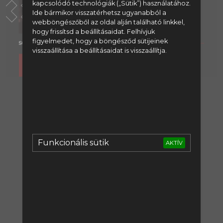
kapcsolódó technológiák („Sütik”) használatához.
Ide bármikor visszatérhetsz ugyanabból a
webböngészőből az oldal alján található linkkel,
hogy frissítsd a beállításaidat. Felhívjuk
figyelmedet, hogy a böngésződ sütijeinek
visszaállítása a beállításaidat is visszaállítja.
A tartalom megtekintéséhez
regisztrálj:
Regisztráció
Funkcionális sütik
AKTÍV
vagy lépj be:
Bejelentkezés