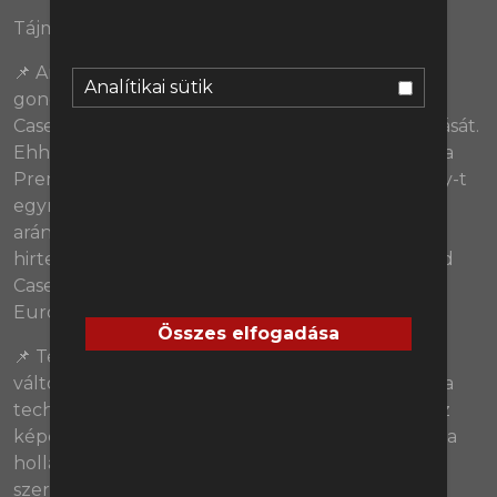
Tájmsztemp:
📌 Amikor pár nap alatt megszerezték őt, azt
Analítikai sütik
gondoltuk, a Manchester United és Ten Hag
Casemirótól várja a csapatvédekezés stabilizálódását.
Ehhez képest a brazil még egyszer sem kezdett a
Premier League-ben - ellenben Scott McTominay-t
egyre többen, egyre több helyen, egyre
aránytalanabbul dicsérik. Miért és hogyan tűnik
hirtelen játékosnak a skót, mikortól kezdhet majd
Casemiro és milyen teljesítményt nyújtott az
Európa-ligában?
Összes elfogadása
📌 Ten Hag és az idei MU kevéssé megénekelt
változtatása a két szélső védő lecserélése. Malacia
technikailag/taktikailag előrelépés volt Shaw-hoz
képest, illetve nem sérülékeny - Dalot-ból pedig a
holland edző egy nagyon modern szélső hátvéd
szereppel rengeteget hozott ki, talán Kyle