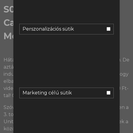
S03EX10 | MAN. UNITED -
Casemiro vagy
Perszonalizációs sütik
McTominay?
Hátazúgyvolt... Hogy én szerintem megnyomtam. De
aztán az is lehet, hogy nem. Meg simán újra is
indulhatott a telefonom, mostanság... A lényeg, hogy
elbasztam, és ehhez az extrához nem készült
videófelvétel. Csak hang. Jövök mindenkinek 500 Ft-
Marketing célú sütik
tal! 😔🤬😭
#imasadlittlepanda
Szóval ez az idei 10. extra adásunk már, sorrendben a
3. topcsapatos, ezúttal pedig a Manchester
Uniteddel, ha már ők is olyan szép számban jönnek a
közönségtalálkozóra, amilyenben! 😎💪