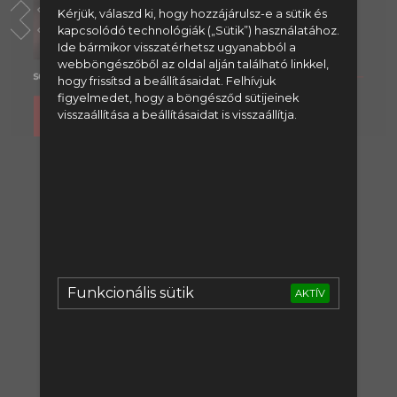
Kérjük, válaszd ki, hogy hozzájárulsz-e a sütik és
kapcsolódó technológiák („Sütik”) használatához.
Ide bármikor visszatérhetsz ugyanabból a
webböngészőből az oldal alján található linkkel,
hogy frissítsd a beállításaidat. Felhívjuk
figyelmedet, hogy a böngésződ sütijeinek
visszaállítása a beállításaidat is visszaállítja.
A tartalom megtekintéséhez
regisztrálj:
Regisztráció
vagy lépj be:
Funkcionális sütik
AKTÍV
Bejelentkezés