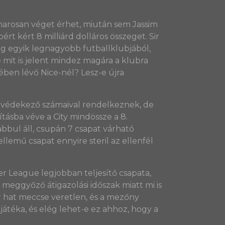
amarosan véget érhet, miután sem Jassim
ért kért 8 milliárd dolláros összeget. Sir
lág egyik legnagyobb futballklubjából,
 mit is jelent mindez magára a klubra
ben lévő Nice-nél? Lesz-e újra
bb védekező számaival rendelkeznek, de
ásba véve a City mindössze a 8.
bbul áll, csupán 7 csapat várható
lemű csapat ennyire steril az ellenfél
er League legjobban teljesítő csapata,
ggyőző átigazolási időszak miatt mi is
ár hat meccse veretlen, és a mezőny
játéka, és elég lehet-e ez ahhoz, hogy a