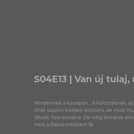
S04E13 | Van új tulaj,
Mindennek a közepén... A költözésnek, az 
ötlet szezon közben költözni, de most mu
látszik. Szerencsére. De még feliratok si
mint a Bakterházbanl! 😘