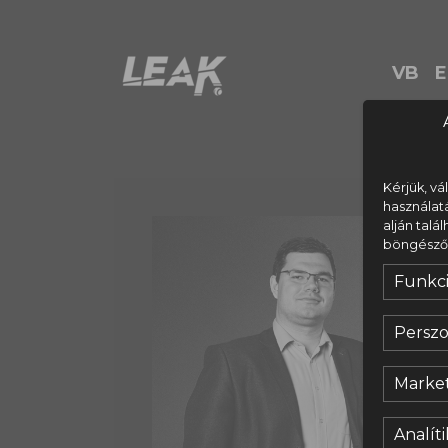
VB
E
Kérjük, vá
használat
alján talá
böngésződ s
Funkci
Perszo
Market
Analíti