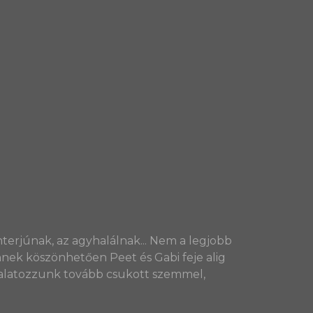
nterjúnak, az agyhalálnak... Nem a legjobb
nnek köszönhetően Peet és Gabi feje alig
, falatozzunk tovább csukott szemmel,