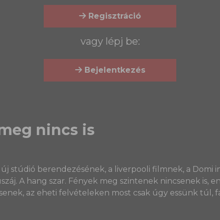
Regisztráció
vagy lépj be:
Bejelentkezés
 meg nincs is
új stúdió berendezésének, a liverpooli filmnek, a Domi i
száj. A hang szar. Fények meg szintenek nincsenek is, e
ncsenek, az eheti felvételeken most csak úgy essünk túl