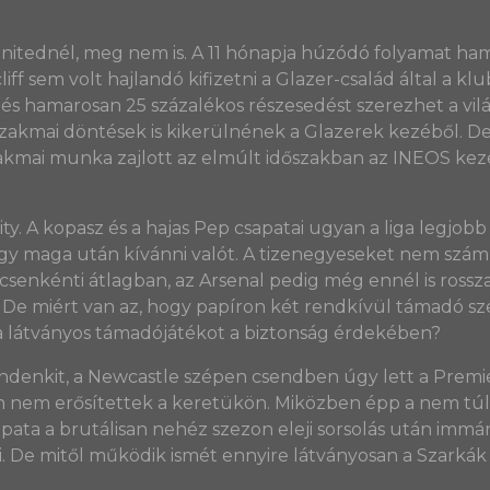
 Unitednél, meg nem is. A 11 hónapja húzódó folyamat h
ff sem volt hajlandó kifizetni a Glazer-család által a klub
, és hamarosan 25 százalékos részesedést szerezhet a vi
szakmai döntések is kikerülnének a Glazerek kezéből. De
akmai munka zajlott az elmúlt időszakban az INEOS kezé
ity. A kopasz és a hajas Pep csapatai ugyan a liga legjo
y maga után kívánni valót. A tizenegyeseket nem számít
nkénti átlagban, az Arsenal pedig még ennél is rossza
e miért van az, hogy papíron két rendkívül támadó szel
a látványos támadójátékot a biztonság érdekében?
mindenkit, a Newcastle szépen csendben úgy lett a Premi
em erősítettek a keretükön. Miközben épp a nem túl me
pata a brutálisan nehéz szezon eleji sorsolás után imm
i. De mitől működik ismét ennyire látványosan a Szarkák 