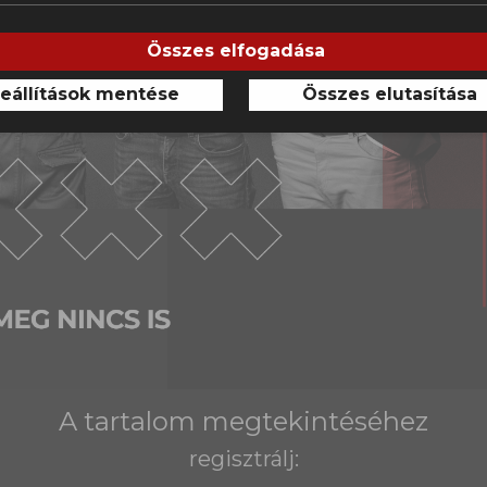
Összes elfogadása
eállítások mentése
Összes elutasítása
A tartalom megtekintéséhez
regisztrálj: