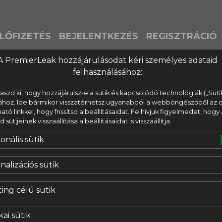
LŐFIZETÉS
BEJELENTKEZÉS
REGISZTRÁCIÓ
A PremierLeak hozzájárulásodat kéri személyes adataid
felhasználásához:
laszd ki, hogy hozzájárulsz-e a sütik és kapcsolódó technológiák („Süti
ához. Ide bármikor visszatérhetsz ugyanabból a webböngészőből az o
lható linkkel, hogy frissítsd a beállításaidat. Felhívjuk figyelmedet, hogy 
ütijeinek visszaállítása a beállításaidat is visszaállítja.
onális sütik
nalizációs sütik
ing célú sütik
kai sütik