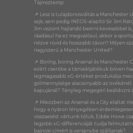
Tájmsztemp:
📌 Lesz is tulajdonosváltás a Manchester
sejk, sem pedig INEOS-alapító Sir Jim Ratcli
Jim viszont hajlandó beérni kevesebbel is
ráadásul ha ez megvalósul, akkor a sport
nézve rövid és hosszabb távon? Milyen sz
nagyszerű a Manchester United?
📌 Boring, boring Arsenal és Manchester C
ezért cserébe a támadójátékuk bőven hag
legmagasabb xG-értéket produkálja meccse
gólmennyisége alacsonyabb az övékénél. D
kapujánál? Tényleg megegéri beáldozni 
📌 Miközben az Arsenal és a City elaltat 
hogy a nyáron lényegében érdemlegesen n
visszaesést vártunk tőlük, Eddie Howe csa
legjobb xG-differenciáját tudja felmutatn
bajnoki címért is versenybe szálljanak?