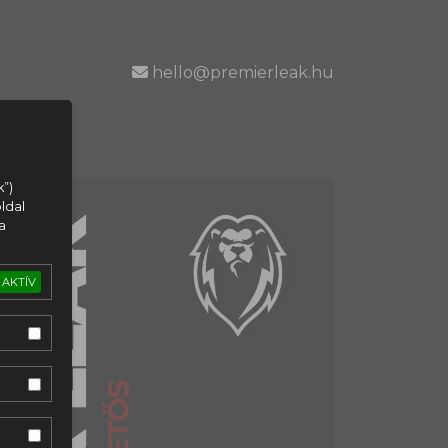
hello@premierleak.hu
k”)
ldal
a
AKTÍV