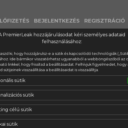
LŐFIZETÉS
BEJELENTKEZÉS
REGISZTRÁCIÓ
A PremierLeak hozzájárulásodat kéri személyes adataid
felhasználásához:
laszd ki, hogy hozzájárulsz-e a sütik és kapcsolódó technológiák („Süti
ához. Ide bármikor visszatérhetsz ugyanabból a webböngészőből az o
lható linkkel, hogy frissítsd a beállításaidat. Felhívjuk figyelmedet, hogy 
ütijeinek visszaállítása a beállításaidat is visszaállítja.
onális sütik
nalizációs sütik
ing célú sütik
kai sütik