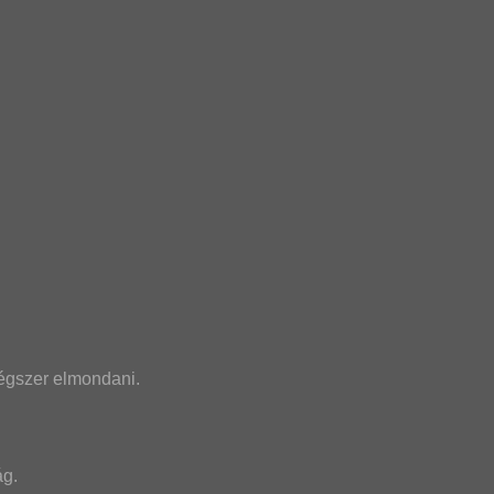
légszer elmondani.
ág.