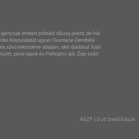
igencsak embert próbáló stílusa jelent, de hát 
Az idei Aranylabdát ugyan Ousmane Dembélé 
dés szezonkezdése alapján, akit ráadásul Xabi 
yzet, piros lapok és Pellegrini gól. Épp ezért 
ÁSZF
|
Süti beállítások