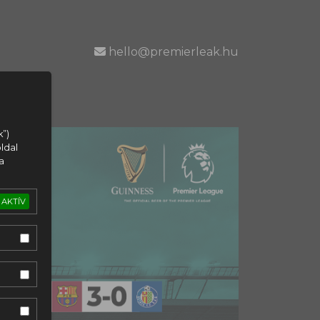
hello@premierleak.hu
k”)
ldal
a
AKTÍV