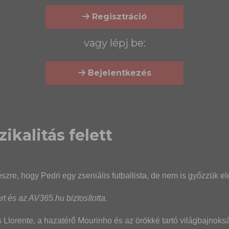
Regisztráció
vagy lépj be:
Bejelentkezés
zikalitás felett
szre, hogy Pedri egy zseniális futballista, de nem is győzzük e
t és az AV365.hu biztosította.
s Llorente, a hazatérő Mourinho és az örökké tartó világbajnoks