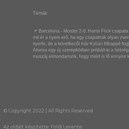
Témák: 
📌 Barcelona - Mordor 2-0. Hansi Flick csapata s
mit ér a nyers erő, ha egy csapatnak olyan zs
nyerte, de a következőt már Kylian Mbappé fogj
Alonso egy új szerepkörben próbált ki a hétvégén
muszáj elmondanunk, hogy miért is lő ennyire 
© Copyright 2022 | All Rights Reserved
Az oldalt készítette:
Földi Levente