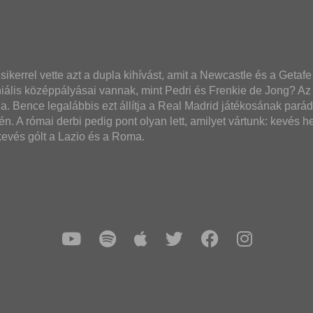
ikerrel vette azt a dupla kihívást, amit a Newcastle és a Getafe 
eniális középpályásai vannak, mint Pedri és Frenkie de Jong? 
a. Bence legalábbis ezt állítja a Real Madrid játékosának pará
. A római derbi pedig pont olyan lett, amilyet vártunk: kevés hel
kevés gólt a Lazio és a Roma.