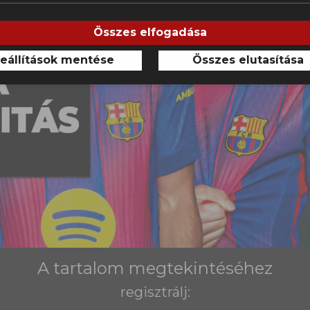
Összes elfogadása
eállítások mentése
Összes elutasítása
A tartalom megtekintéséhez
regisztrálj: