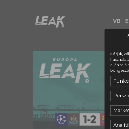
VB
E
Kérjük, vá
használat
alján talá
böngésződ s
Funkci
Perszo
Market
Analíti