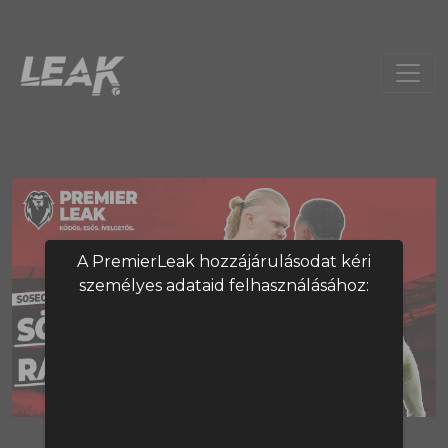
A PremierLeak hozzájárulásodat kéri
személyes adataid felhasználásához:
A tartalom megtekintéséhez