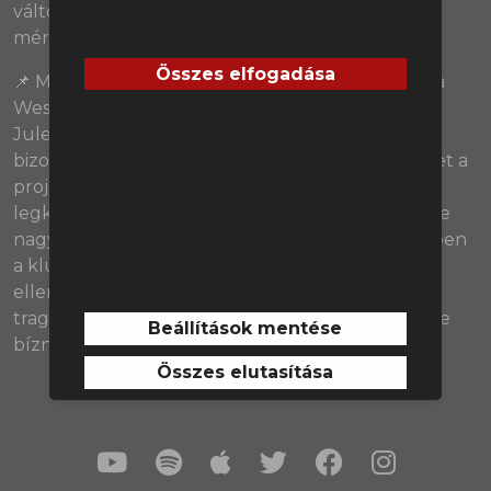
változtatások, amik jól működtek, és mi történt a
mérkőzésen 60 perc után?
(02:08:45)
Összes elfogadása
📌 Már akkor elég szkeptikusan voltunk, amikor a
West Ham bejelentette, hogy David Moyes után
Julen Lopetegui veszi át a csapat irányítását, és
bizony az eddig látottak sem győztek meg minket a
projektről. A sorsolásuk ugyan nem volt a
legkönnyebb, de a nyári igazolások után egyelőre
nagyon nem látszik megvalósulni az a játék, amiben
a klub és a szurkolók reménykedtek. A Chelsea
elleni meccsen különösen a védekezés nézett ki
tragikusan, de pontosan mi a probléma, és lehet-e
Beállítások mentése
bízni a jobb folytatásban?
(02:40:57)
Összes elutasítása