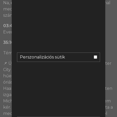
Na, ez van amikor történik is valami egy City-Arsenal
meccsen. 3 órán keresztül nem tudjuk befogni a
szánkat. 🤦
03:47
- a Football Tourette-ben: Postecoglu,
Everton és Rodri.
35:16
- 🔥🔥🔥
Témák:
Perszonalizációs sütik
📌 Újabb eseménytelen 0-0-t vártunk a Manchester
City és az Arsenal rangadójától, de szokásunkhoz
hűen óriásit tévedtünk. Volt itt minden: négy gól,
óriási fordulatok, dráma, és egy begőzölt Erling
Haaland. Ráadásul a meccs taktikailag is kifejezetten
izgalmas volt, amíg a következetességéről híres
Michael Oliver úgy nem döntött, hogy ő ebből nem
kér. Az Arsenal még 10 emberrel is kis híján kihúzta a
meccs végéig a sokáig tehetetlennek tűnő Cityvel