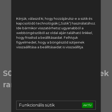
regisztrálj:
Kérjük, válaszd ki, hogy hozzájárulsz-e a sütik és
Regisztráció
kapcsolódó technológiák („Sütik”) használatához.
Ide bármikor visszatérhetsz ugyanabból a
vagy lépj be:
webböngészőből az oldal alján található linkkel,
hogy frissítsd a beállításaidat. Felhívjuk
figyelmedet, hogy a böngésződ sütijeinek
Bejelentkezés
visszaállítása a beállításaidat is visszaállítja.
S05E08 | Sötét művészetek
rangadója
Funkcionális sütik
AKTÍV