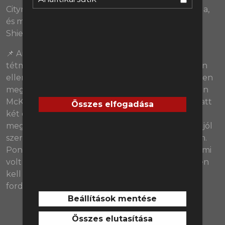
Citynél pedig milyen újításokkal készült Guardiola,
és miben hasonlított a meccsterve a Community
Shielden látotthoz?
(38:32)
📌 Arne Slot győzelemmel mutatkozott be
tétmeccsen a Liverpool kispadján az Ipswich Town
ellen, és bár a második félidő alapján a siker teljesen
megérdemelt volt, az első 45 percre inkább Kieran
McKenna együttese lehetett büszke. A két év alatt
Összes elfogadása
két osztályt is ugró Ipswich alaposan
megnehezítette a Liverpool dolgát, különösen a jól
szervezett labda nélküli játékának köszönhetően.
Pontosan mi okozott gondot Slot csapatának, és mi
volt erre a megoldás? Mik a pozitívumok, és miben
kell fejlődnie a Liverpoolnak a következő
fordulókban?
(01:19:31)
Beállítások mentése
Összes elutasítása