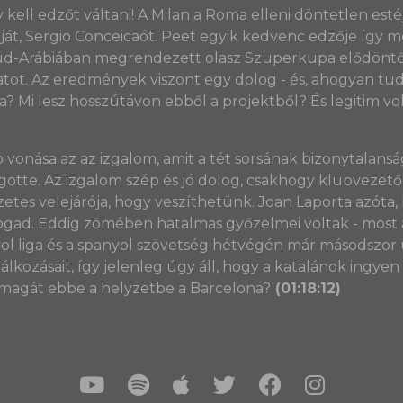
 kell edzőt váltani! A Milan a Roma elleni döntetlen es
dját, Sergio Conceicaót. Peet egyik kedvenc edzője így m
d-Arábiában megrendezett olasz Szuperkupa elődöntője é
ot. Az eredmények viszont egy dolog - és, ahogyan tudj
a? Mi lesz hosszútávon ebből a projektből? És legitim v
vonása az az izgalom, amit a tét sorsának bizonytalansá
götte. Az izgalom szép és jó dolog, csakhogy klubvezet
etes velejárója, hogy veszíthetünk. Joan Laporta azóta,
 fogad. Eddig zömében hatalmas győzelmei voltak - mos
yol liga és a spanyol szövetség hétvégén már másodszor 
álkozásait, így jelenleg úgy áll, hogy a katalánok ingyen 
 magát ebbe a helyzetbe a Barcelona?
(01:18:12)