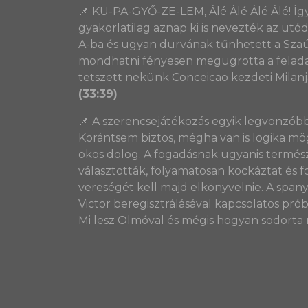
📌 KU-PA-GYŐ-ZE-LEM, Álé Álé Álé Álé! Így
gyakorlatilag aznap ki is nevezték az utó
A-ba és ugyan durvának tűnhetett a Szaú
mondhatni fényesen megugrotta a feladat
tetszett nekünk Conceicao kezdeti Milanj
(33:39)
📌 A szerencsejátékozás egyik legvonzóbb 
Korántsem biztos, mégha van is logika mö
okos dolog. A fogadásnak ugyanis termész
választották, folyamatosan kockáztat és
vereségét kell majd elkönyvelnie. A span
Victor beregisztrálásával kapcsolatos prób
Mi lesz Olmóval és mégis hogyan sodorta