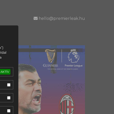
hello@premierleak.hu
k”)
ldal
a
AKTÍV