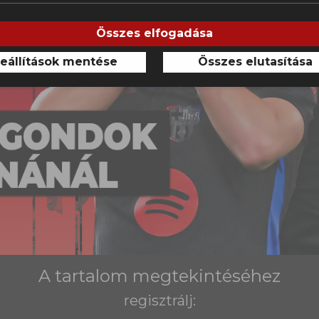
Összes elfogadása
eállítások mentése
Összes elutasítása
A tartalom megtekintéséhez
regisztrálj: