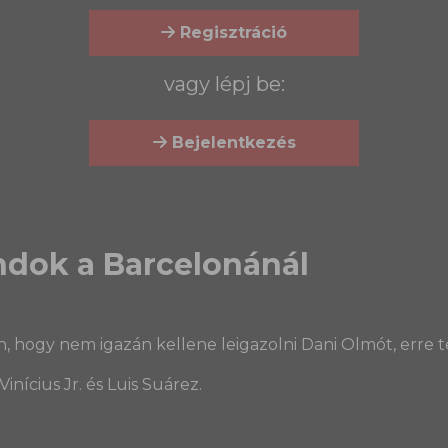
Regisztráció
vagy lépj be:
Bejelentkezés
ndok a Barcelonánál
ogy nem igazán kellene leigazolni Dani Olmót, erre tes
inícius Jr. és Luis Suárez.