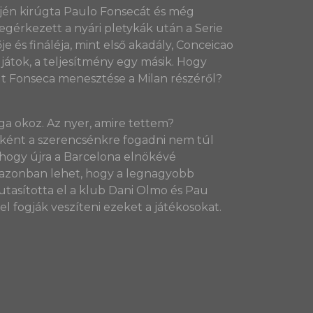
téjén kirúgta Paulo Fonsecát és még
egérkezett a nyári pletykák után a Serie
s fináléja, mint első akadály, Conceicao
átok, a teljesítmény egy másik. Hogy
olt Fonseca menesztése a Milan részéről?
ga okoz. Az nyer, amire tettem?
őként a szerencsénkre fogadni nem túl
 hogy újra a Barcelona elnökévé
t azonban lehet, hogy a legnagyobb
utasította el a klub Dani Olmo és Pau
el fogják veszíteni ezeket a játékosokat.