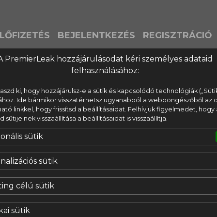
LŐFIZETÉS
BEJELENTKEZÉS
REGISZTRÁCIÓ
A PremierLeak hozzájárulásodat kéri személyes adataid
felhasználásához:
laszd ki, hogy hozzájárulsz-e a sütik és kapcsolódó technológiák („Süti
ához. Ide bármikor visszatérhetsz ugyanabból a webböngészőből az o
lható linkkel, hogy frissítsd a beállításaidat. Felhívjuk figyelmedet, hogy 
ütijeinek visszaállítása a beállításaidat is visszaállítja.
onális sütik
nalizációs sütik
ing célú sütik
kai sütik