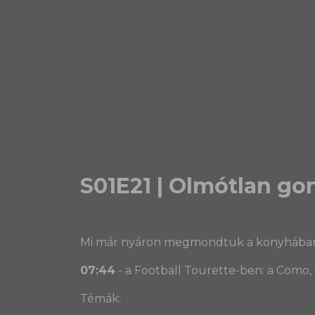
S01E21 | Olmótlan go
Mi már nyáron megmondtuk a konyhában, h
07:44
- a Football Tourette-ben: a Como, V
Témák: