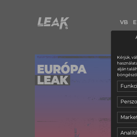
VB
E
Kérjük, vá
használat
alján talá
böngésződ s
Funkci
Perszo
Market
Analíti