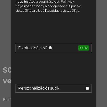
hogy frissítsd a beállításaidat. Felhívjuk
figyelmedet, hogy a böngésződ sütijeinek
regisztrálj:
visszaállítása a beállításaidat is visszaállítja.
Regisztráció
vagy lépj be:
Bejelentkezés
Funkcionális sütik
AKTÍV
S06E20 | Ne packázz a
vezetőséggel!
Perszonalizációs sütik
Enzónak és Rúbennek a bejárat immár kijárat.