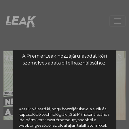
A PremierLeak hozzájárulásodat kéri
személyes adataid felhasználásához:
Kérjük, válaszd ki, hogy hozzájárulsz-e a sütik és
kapcsolódó technológiák („Sütik”) használatához.
Ide bármikor visszatérhetsz ugyanabból a
webböngészőből az oldal alján található linkkel,
A tartalom megtekintéséhez