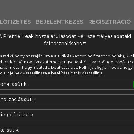
LŐFIZETÉS
BEJELENTKEZÉS
REGISZTRÁCIÓ
A PremierLeak hozzájárulásodat kéri személyes adataid
felhasználásához:
laszd ki, hogy hozzájárulsz-e a sütik és kapcsolódó technológiák („Süti
ához. Ide bármikor visszatérhetsz ugyanabból a webböngészőből az o
lható linkkel, hogy frissítsd a beállításaidat. Felhívjuk figyelmedet, hogy 
ütijeinek visszaállítása a beállításaidat is visszaállítja.
onális sütik
nalizációs sütik
ing célú sütik
kai sütik