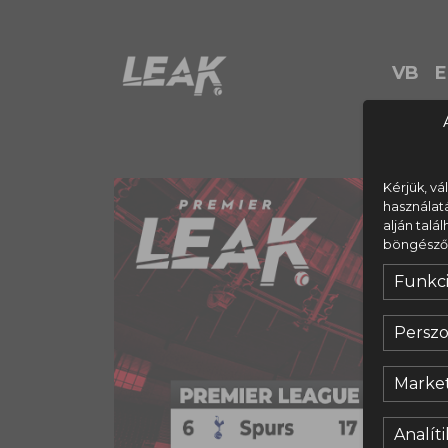
VB
E
Kérjük, vá
használat
alján talá
böngésződ s
Funkci
Perszo
Market
Analíti