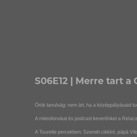
S06E12 | Merre tart a
Örök tanulság: nem árt, ha a középpályásaid tu
A mikrofonokat és podcast keverőnket a Relacar
A Tourette percekben: Szemét cikkíró, pápá Ví