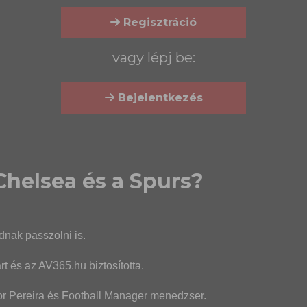
Regisztráció
vagy lépj be:
Bejelentkezés
 Chelsea és a Spurs?
dnak passzolni is.
t és az AV365.hu biztosította.
tor Pereira és Football Manager menedzser.