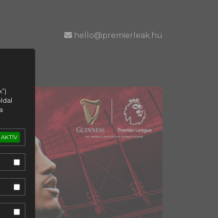
hello@premierleak.hu
k”)
ldal
a
AKTÍV