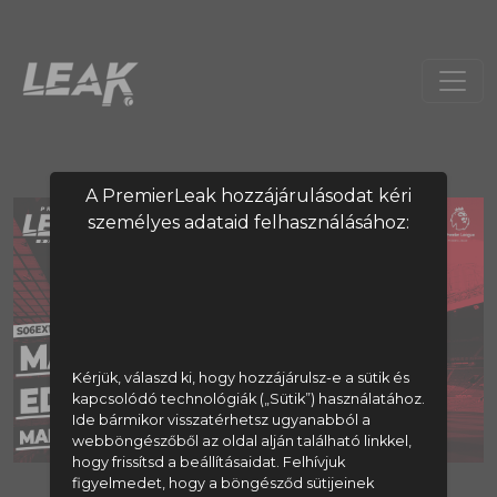
A PremierLeak hozzájárulásodat kéri
személyes adataid felhasználásához:
Kérjük, válaszd ki, hogy hozzájárulsz-e a sütik és
kapcsolódó technológiák („Sütik”) használatához.
Ide bármikor visszatérhetsz ugyanabból a
webböngészőből az oldal alján található linkkel,
hogy frissítsd a beállításaidat. Felhívjuk
figyelmedet, hogy a böngésződ sütijeinek
A tartalom megtekintéséhez