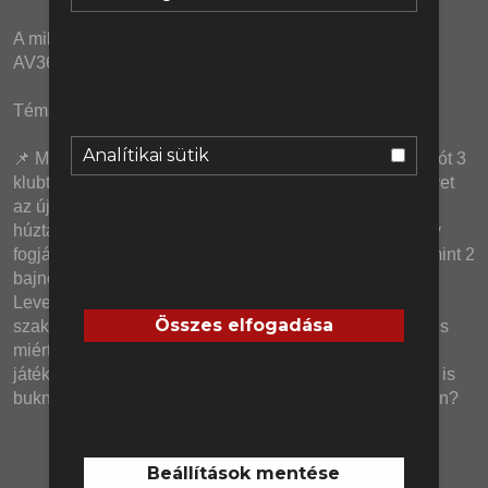
A mikrofonokat és podcast keverőnket a Relacart és az 
AV365.hu biztosította.
Téma:
Analítikai sütik
📌 Mióta távozott a Manchester Unitedtől, José Mourinhót 3 
klubtól is kirúgták. Ole Gunnar Solskjaer hiába várt 3 évet 
az újabb melóval, a Besiktasnál alig több mint fél évig 
húzta. Erik ten Hag pedig ezeket látva azt mondta, hogy 
fogjátok meg a sörömet, és egy nyári felkészülés, valamint 2 
bajnoki alatt elintézte, hogy menesszék a Bayer 
Leverkusentől. Ennyire tönkretette volna ezeket a 
Összes elfogadása
szakembereket a Vörös Ördögöknél eltöltött időszak? És 
miért van az, hogy amíg a Unitednél gyengén teljesítő 
játékosok máshol kivirágoznak, addig az edzők máshol is 
buknak? Na és mit vetít ez előre Rúben Amorim kapcsán?
Beállítások mentése