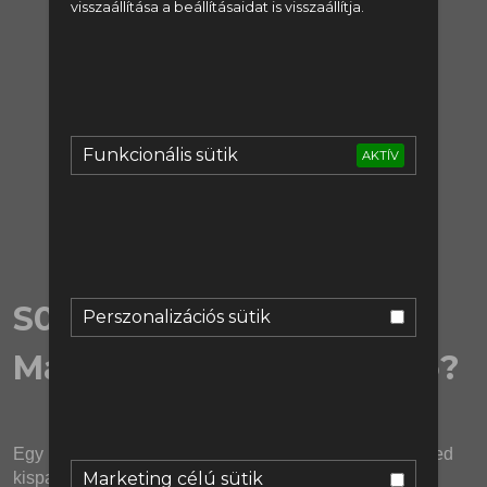
visszaállítása a beállításaidat is visszaállítja.
regisztrálj:
Regisztráció
vagy lépj be:
Funkcionális sütik
AKTÍV
Bejelentkezés
S06EX14 | MAN.UNITED -
Perszonalizációs sütik
Manchesteri edzőtemető?
Egy ideje már tényleg nem igazán éri meg leülni a United 
Marketing célú sütik
kispadjára.