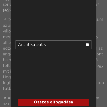
sorra ziccereket, szóval nincs miért aggódni. Ugye?
(45:45)
📌 Das kommt nach hause. Éneklik majd telitorokból
az angol szurkolók 2026 nyarán, amikor a
válogatottjuk Thomas Tuchel vezetésével óriásit
menetel a világbajnokságon. Vagy nem. Merthogy
állítólag az angol válogatott kispadján angol
Analítikai sütik
edzőnek kellene ülnie. De miért nem talált végül az
angol szövetség alkalmas hazai szakembert? Viszont
ha már végül úgy alakult, hogy egy igazi topedző
tölti be a pozíciót, akkor érdemes megvizsgálni, hogy
mit is várhatunk tőle a következő másfél évben.
Hogyan fog kinézni a játék, és kik lesznek a
legfontosabb játékosok? Ami pedig a legfontosabb: a
futball végre tényleg hazatér?
(01:40:59)
📌 Andoni Iraola a hétvégén véghezvitte azt, amivel
Összes elfogadása
az előző szezonban hiába próbálkozott, és felül