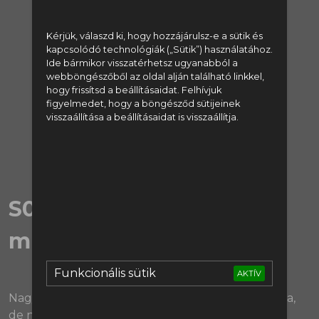
regisztrálj:
Kérjük, válaszd ki, hogy hozzájárulsz-e a sütik és
kapcsolódó technológiák („Sütik”) használatához.
Regisztráció
Ide bármikor visszatérhetsz ugyanabból a
webböngészőből az oldal alján található linkkel,
vagy lépj be:
hogy frissítsd a beállításaidat. Felhívjuk
figyelmedet, hogy a böngésződ sütijeinek
visszaállítása a beállításaidat is visszaállítja.
Bejelentkezés
S05E11 | Liverpoolban
minden szép és jó (?)
Funkcionális sütik
AKTÍV
Nagyon nehéz most belekötni ebbe a Liverpoolba,
de nyugi, nekünk sikerült! 😇