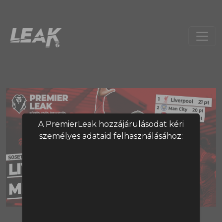
A PremierLeak hozzájárulásodat kéri
személyes adataid felhasználásához:
A tartalom megtekintéséhez