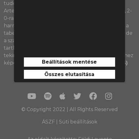
tudott kerekedni gyerekkori csapattársán, Mikel
Artetán. A Bournemouth végül viszonylag simán, 2-
0-ra győzte le az Arsenalt, így elkönyvelhették a
harmadik sikerüket is a szezonban. Iraola csapata a
tabellán ugyan így is “csak” a 11. helyet foglalja el, de
a számok alapján ennél akár már előrébb is
tarthatnának a megszerzett pontok számát
tekintve. Miben tudtak előrelépni az előző idényhez
Beállítások mentése
képest, és hol lehet számukra a plafon?
(02:17:06)
Összes elutasítása
© Copyright 2022 | All Rights Reserved
ÁSZF
|
Süti beállítások