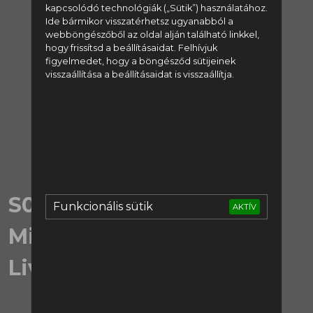
kapcsolódó technológiák („Sütik”) használatához.
regisztrálj:
Ide bármikor visszatérhetsz ugyanabból a
webböngészőből az oldal alján található linkkel,
hogy frissítsd a beállításaidat. Felhívjuk
Regisztráció
figyelmedet, hogy a böngésződ sütijeinek
visszaállítása a beállításaidat is visszaállítja.
vagy lépj be:
Bejelentkezés
S05EX16 | LIVERPOOL -
Funkcionális sütik
AKTÍV
Milyen balhátvéd kell a
Liverpoolnak?