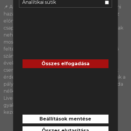
Analítikai sütik
📌 Amennyiben a Liverpool a hétvégén megnyerni
hazai pályán a Manchester City elleni rangadót, az
előnyük 11 pontra növekedhet Pep Guardiola
csapatával szemben, ami jelen pillanatban igencsak
nehezen ledolgozhatónak tűnik. Ráadásul a City
most épp olyan állapotban van, hogy nem is
feltétlenül a mérkőzés megnyerése lehet az első
számú céljuk. A két csapat rangadói az elmúlt
években szinte kivétel nélkül rendkívüli taktikai
Összes elfogadása
csemegével szolgáltak, és most is bőven akadnak
érdekes kérdések: Guardioláék ismét uralni tudják a
pálya közepét? Milyen megközelítést választ labda
nélkül Arne Slot? Marad a türelmesebb játék a
Liverpoolnál, vagy a nagy helyzeteket egyre
gyakrabban benyelő City ellen az első pillanattól
kezdve tövig nyomják a gázt?
(48:34)
Beállítások mentése
Összes elutasítása