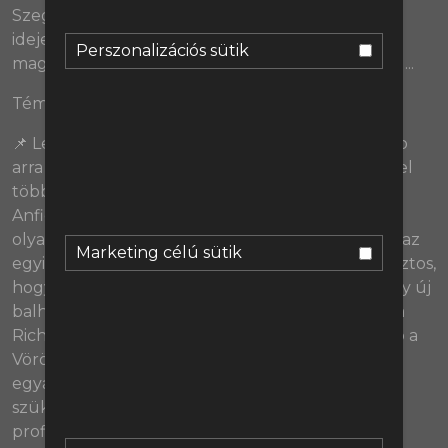
Szegény Andy Robertsont néha elnézve tényleg
ideje lenne frissíteni a posztján, és egy bizonyos
Perszonalizációs sütik
magyar játékost elég jól ismernek a klubon belül...
Témák
📌 Lesz még Liverpool magyar falu! Vagy legalább
arra megvan az esély, hogy a közeljövőben eggyel
több magyar válogatott játékos focizik majd az
Anfielden, ugyanis egyre sűrűbben előkerülnek
olyan híresztelések, melyek szerint Kerkez Milos az
Marketing célú sütik
egyik kiszemelt a védelem megerősítésére. Az biztos,
hogy a csapatnak már egy ideje szüksége van egy új
balhátvédre, ráadásul Bournemouth-ba épp az a
Richard Hughes igazolta le Kerkezt, aki most épp a
Vörösök sportigazgatói pozícióját tölti be. De
egyáltalán milyen típusú balhátvédre lenne
szüksége a Liverpoolnak, és illik-e Kerkez ebbe a
profilba?
(02:36)