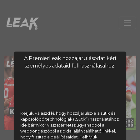
A PremierLeak hozzájárulásodat kéri
személyes adataid felhasználásához:
Kérjük, válaszd ki, hogy hozzájárulsz-e a sütik és
kapcsolódó technológiák („Sütik”) használatához.
Ide bármikor visszatérhetsz ugyanabból a
webböngészőből az oldal alján található linkkel,
hogy frissítsd a beállításaidat. Felhívjuk
A tartalom megtekintéséhez