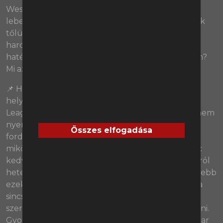
West Hamnél, egy esetleges edzőváltást is
lebegtetve. Azt tudjuk és ismerjük, mit várhatunk
tőlük, de mintha ez a passzív, kockázatkerülő
harcmodor is sokat romlott volna minőségében,
hatékonyságában az elmúlt hetekben. Vagy nem?
Mi az oka a zuhanásnak?
(01:35:53)
📌 Ha van egy, a West Hamnél is pikírtebb
helyzetben szorongó klub jelenleg a Premier
League-ben, az a Crystal Palace. A Sasok ugyan nem
nyeretlenek 2024-ben, de a legutóbbi négy
Összes elfogadása
fordulóban három pontot gyűjtöttek mindössze,
miközben kaptak 14 gólt. Mindannyiunk kedvenc
kedves öregurának, Roy Hodgsonnak a leváltásáról
hetek óta nyíltan cikkezik a sajtó, az pedig legfeljebb
ezek alapján is teljesen nyilvánvaló, hogy fogalma
sincsen a Palace-nak, edzői, szakmai fronton mit
szeretne pontosan csinálni, merre szeretne indulni.
Gyorsan döntésre kell jutniuk, mert nagyon hamar