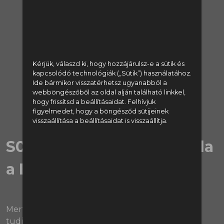
regisztrálj:
Regisztráció
vagy lépj be:
Kérjük, válaszd ki, hogy hozzájárulsz-e a sütik és
kapcsolódó technológiák („Sütik”) használatához.
Ide bármikor visszatérhetsz ugyanabból a
Bejelentkezés
webböngészőből az oldal alján található linkkel,
hogy frissítsd a beállításaidat. Felhívjuk
figyelmedet, hogy a böngésződ sütijeinek
visszaállítása a beállításaidat is visszaállítja.
S04E28 | Kik érhetnek oda
a BL helyekre?
Merthát ez érdekel mindenkit, nem? Papa óta
tudjuk, hogy a 4. hely és a BL-szereplés a