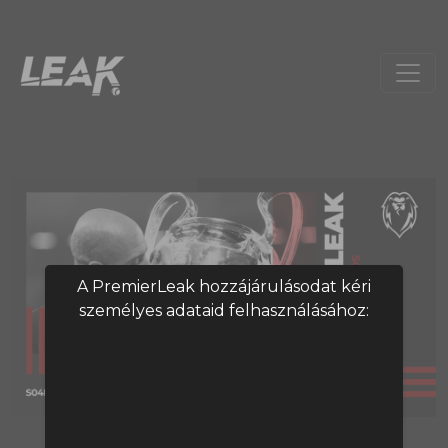
A PremierLeak hozzájárulásodat kéri
személyes adataid felhasználásához:
A tartalom megtekintéséhez