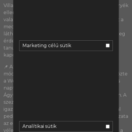
Villa duót. A Vörös Ördögök ebben épp egy Emeryék
elleni sikerrel léptek nagyot előre - míg a Spurs
valahogyan rendületlenül behúzza a 3 pontokat a
meccsek véghajrájában. Bár igazi rangadót nem
láthattunk a hétvégén, ez a két találkozó rengeteg
érdekességgel szolgált - no meg szintén sok
Marketing célú sütik
tanulsággal a 4. helyért folytatott harccal
kapcsolatban.
(38:08)
📌 Az Arsenal a hétvégén rendkívül megalázó
módon, minden pillanatot dominálva 6-0-ra legyőzte
a West Hamet. David Moyes csapata így a 2024-es
naptári évben még nyeretlen - utoljára épp az
Ágyúsokat tudták megverni, december legvégén. A
szezon első felében megszerzett pontok miatt
igazán nagy zuhanástól nem kell félni, Moyes-szal
pedig szinte minden évben van egy gyenge sorozata
az együttesnek. A játékot elnézve azonban nem
Analítikai sütik
véletlen, hogy ismét kongatják a vészharangokat a