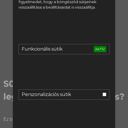
figyelmedet, hogy a böngésződ sütijeinek
visszaállítása a beállításaidat is visszaállítja.
regisztrálj:
Regisztráció
vagy lépj be:
Funkcionális sütik
AKTÍV
Bejelentkezés
S06EX40 | Kié legyen a
legkapósabb középpályás?
Perszonalizációs sütik
Ez bizony manchesteri derbi lesz, csak nem a pályán!