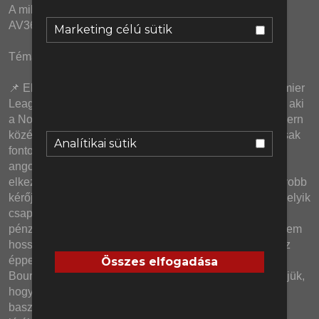
A mikrofonokat és podcast keverőnket a Relacart és az 
AV365.hu biztosította.
Marketing célú sütik
Témák:
📌 Ebben a szezonban a legnagyobb szintlépést a Premier 
League-ben szinte biztosan Elliot Anderson mutatta be, aki 
a Nottingham Forestben mindent hoz, amit ma egy modern 
középpályástól várni lehet. A teljesítménye miatt nem csak 
Analítikai sütik
fontos eleme lett a világbajnokság előtt Thomas Tuchel 
angol válogatottjának, de érthető módon a topklubok is 
elkezdtek sorban állni érte. A hírek szerint a két legnagyobb 
kérője a Manchester City és a Manchester United, de melyik 
csapatnak érné meg inkább a megszerzése nem kevés 
pénzért? A hét nagy híre pedig az, hogy Andoni Iraola nem 
hosszabbítja meg a szezon végén lejáró szerződését az 
éppen egy 12 meccses veretlen sorozatot produkáló 
Összes elfogadása
Bournemouth-nál. A műsor második felében megbeszéljük, 
hogy mi áll a nagy menetelés mögött, hol folytathatja a 
baszk edző és ki lehet az utódja, de még Tóth Alex 