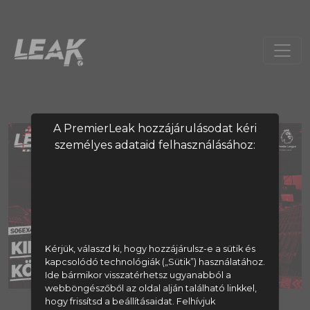
A PremierLeak hozzájárulásodat kéri
személyes adataid felhasználásához:
Kérjük, válaszd ki, hogy hozzájárulsz-e a sütik és
kapcsolódó technológiák („Sütik”) használatához.
Ide bármikor visszatérhetsz ugyanabból a
webböngészőből az oldal alján található linkkel,
hogy frissítsd a beállításaidat. Felhívjuk
A tartalom megtekintéséhez