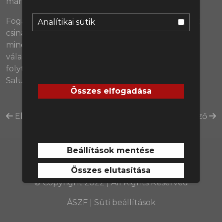
manifesztálódott. 😇
Fogadjátok szeretettel, és igen, fogunk még ilyet
Analítikai sütik
csinálni, de egyelőre ezzel köszönjük meg, hogy
minden csütörtökön és pénteken minket
választottatok a 2022/23-as idényben is, jövőre
folytatjuk, kellemes nyári pihenést mindenkinek!
Salut! 🙏❤️
Összes elfogadása
Előző
Következő
Beállítások mentése
Összes elutasítása
© Copyright 2022 | All Rights Reserved
ÁSZF
|
Süti beállítások