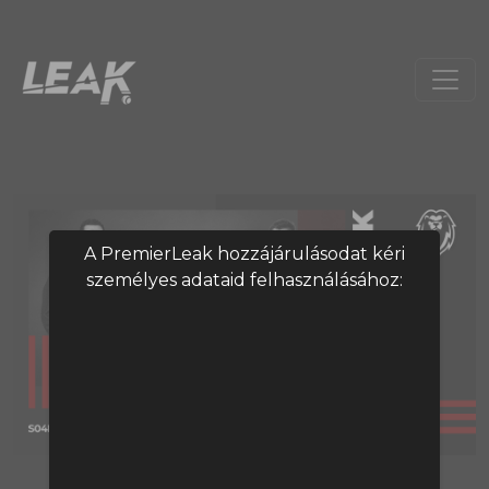
A PremierLeak hozzájárulásodat kéri
személyes adataid felhasználásához:
A tartalom megtekintéséhez