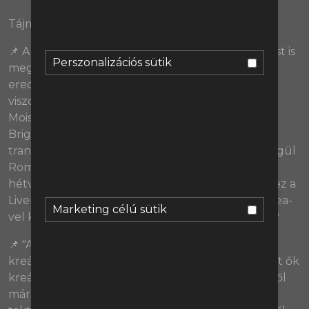
Tájmsztemp:
📌 A Chelsea és a Liverpool két fontos összecsapást is
Perszonalizációs sütik
megvívott az elmúlt napokban: a pályán az
eredmény döntetlen lett, a pályán kívüli harcot
viszot egyértelműen a Chelsea nyerte. Nem csak
Moises Caicedót sikerült megszerezniük a
Brightontól a Liverpool orra elől brit
transzferrekordot jelentő 115 millió fontért, de végül
Romeo Lavia is a londoni csapatnál folytatja. A
hétvégi meccset is vizsgálva mekkora veszteség ez a
Liverpoolnak, és máris felül kell-e írnunk a Chelsea-
Marketing célú sütik
vel kapcsolatban megfogalmazott elvárásainkat?
📌 "Az a munkám, hogy nagyobb problémákat
kreáljak az ellenfeleink számára, mit amekkorákat ők
kreálnak nekünk." - nyilatkozta Mikel Arteta, akitől
már előzetesen is azt várhattuk, hogy jóval több