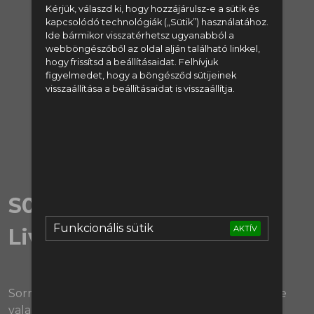
Kérjük, válaszd ki, hogy hozzájárulsz-e a sütik és
regisztrálj:
kapcsolódó technológiák („Sütik”) használatához.
Ide bármikor visszatérhetsz ugyanabból a
webböngészőből az oldal alján található linkkel,
Regisztráció
hogy frissítsd a beállításaidat. Felhívjuk
figyelmedet, hogy a böngésződ sütijeinek
vagy lépj be:
visszaállítása a beállításaidat is visszaállítja.
Bejelentkezés
S04E04 | Bénázás
Funkcionális sütik
AKTÍV
Liverpoolban
Sorry a csúszásért, a YouTube nem engedélyezte
valamiért a korábban feltöltött videót. 🤷‍♂️