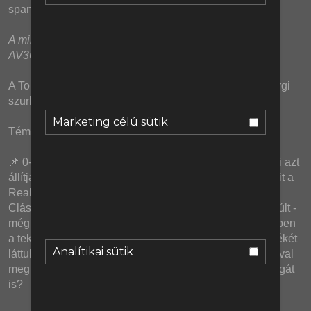
spanyol bajnok.
A mikrofonokat és podcast keverőnket a Relacart és az 
AV365.hu biztosította.
A Tourette-ben: Thomas Müller temetős vicce, a hamburgi 
szurkolók áradata és a Madrid-szurkoló VAR-szoba.
Marketing célú sütik
Témák:
📌 0-4, 2-5, 3-2 és 4-3. Nehéz lenne vitatkozni azzal, aki azt 
állítja, hogy az idei szezon legélvezetesebb mérkőzéseit a 
Real Madrid és a Barcelona játszotta. Az utolsó idei El 
Clásico talán minden eddigi fordulatot és drámát felülmúlt - 
mégha taktikailag kevés újdonságot is tartogatott és ebben 
a tekintetben inkább csak az előző három meccs keverékét 
Analítikai sütik
láttuk. A Barcelona az újabb 0-2-ről bemutatott fordításával 
megnyerte a La Ligát is. A Barcelona megnyerte a La Ligát 
is?