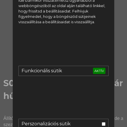
Ide bármikor visszatérhetsz ugyanabból a
webböngészőből az oldal alján található linkkel,
regisztrálj:
hogy frissítsd a beállításaidat. Felhívjuk
figyelmedet, hogy a böngésződ sütijeinek
visszaállítása a beállításaidat is visszaállítja.
Regisztráció
vagy lépj be:
Bejelentkezés
Funkcionális sütik
AKTÍV
S01E38 | Barcelonában már
hűthetik a pezsgőket
Állítólag a VAR-szobában megpróbálták ezt is elcsalni, de a 
Perszonalizációs sütik
szezon negyedik Clásicóján mégis a Barcelona lett a 