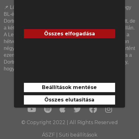
📌 Lőw Zsolt kinevezése abszolút pozitív hatással volt egy 
BL-ért küzdő német topklub eredményeire...a Borussia 
Dortmundéra! Összefüggés mondjuk nincs a kettő között, de 
a két csapat teljesen ellentétes irányban indult el a tabellán. 
Összes elfogadása
A Leipzig négy bajnoki óta nyeretlen, a Dortmund pedig a 
hétvégi Bayer Leverkusen elleni meccsel együtt immáron 
négy Bundesliga-mérkőzést húzott be sorozatban. Mi történt 
ezen a frenetikusan élvezetes meccsen a Leverkusen és a 
Dortmund között? És mi lesz a tavalyi aranyérmessel így, 
hogy Xabi Alonso távozása hivatalossá vált?
Beállítások mentése
Összes elutasítása
© Copyright 2022 | All Rights Reserved
ÁSZF
|
Süti beállítások