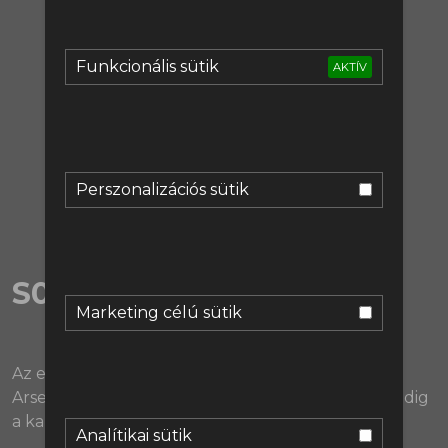
regisztrálj:
Funkcionális sütik
AKTÍV
Regisztráció
vagy lépj be:
Bejelentkezés
Perszonalizációs sütik
S05EX01 | Átigazolások I.
Marketing célú sütik
Az első átigazolásokról szóló extra tanulsága: az
Arsenal betegesen gyűjti a védőket, a Chelsea pedig
a kapusokat.
Analítikai sütik