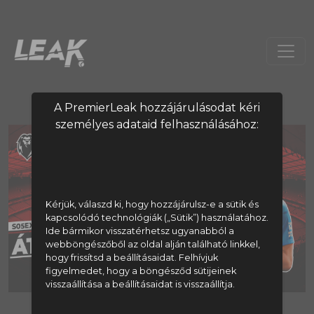
A PremierLeak hozzájárulásodat kéri
személyes adataid felhasználásához:
Kérjük, válaszd ki, hogy hozzájárulsz-e a sütik és
kapcsolódó technológiák („Sütik”) használatához.
Ide bármikor visszatérhetsz ugyanabból a
webböngészőből az oldal alján található linkkel,
hogy frissítsd a beállításaidat. Felhívjuk
figyelmedet, hogy a böngésződ sütijeinek
visszaállítása a beállításaidat is visszaállítja.
A tartalom megtekintéséhez