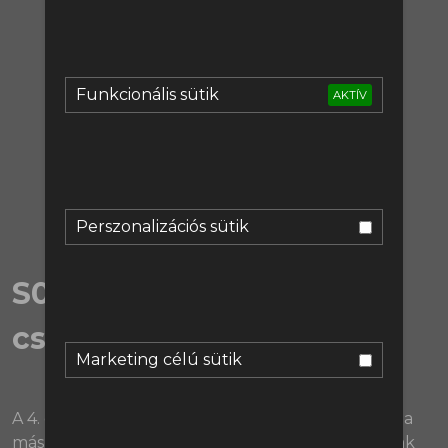
regisztrálj:
Regisztráció
Funkcionális sütik
AKTÍV
vagy lépj be:
Bejelentkezés
Perszonalizációs sütik
S04EX01 | Átigazolási
csokor I.
Marketing célú sütik
A 4. évad első extra adása nem is indulhatott volna
másképpen, mint hogy az elején nincsen kép, csak