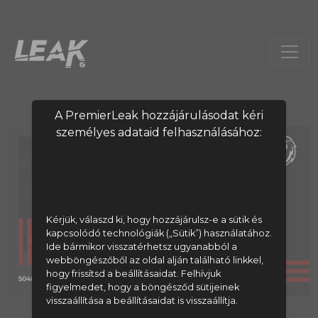
A PremierLeak hozzájárulásodat kéri
személyes adataid felhasználásához:
Kérjük, válaszd ki, hogy hozzájárulsz-e a sütik és
kapcsolódó technológiák („Sütik”) használatához.
Ide bármikor visszatérhetsz ugyanabból a
webböngészőből az oldal alján található linkkel,
hogy frissítsd a beállításaidat. Felhívjuk
figyelmedet, hogy a böngésződ sütijeinek
visszaállítása a beállításaidat is visszaállítja.
A tartalom megtekintéséhez