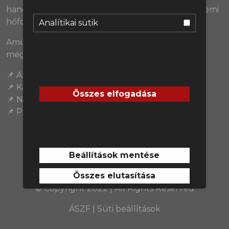
hang. Peet hibája, baszott megkérdezni, még üzemi
hőfokra kell hevülnie neki is. 😁
Analítikai sütik
Amúgy hiányoztatok, puszi mindenkinek,
megjöttünk, nekimegyünk! 💪❤️
📌 André Onana
📌 Kai Havertz
Összes elfogadása
📌 Nicolas Jackson
📌 Pau Torres
Beállítások mentése
Összes elutasítása
© Copyright 2022 | All Rights Reserved
ÁSZF
|
Süti beállítások