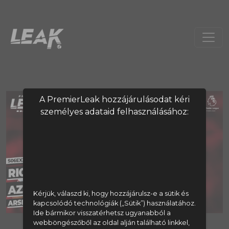
A PremierLeak hozzájárulásodat kéri
személyes adataid felhasználásához:
Kérjük, válaszd ki, hogy hozzájárulsz-e a sütik és
kapcsolódó technológiák („Sütik”) használatához.
Ide bármikor visszatérhetsz ugyanabból a
webböngészőből az oldal alján található linkkel,
A tartalom megtekintéséhez