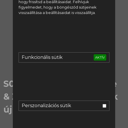
hogy frissítsd a beállításaidat. Felhívjuk
figyelmedet, hogy a böngésződ sütijeinek
regisztrálj:
visszaállítása a beállításaidat is visszaállítja.
Regisztráció
vagy lépj be:
Bejelentkezés
Funkcionális sütik
AKTÍV
S06EX21 | ARSENAL - Rice
& Zubimendi: az Ágyúsok
Perszonalizációs sütik
új gerince