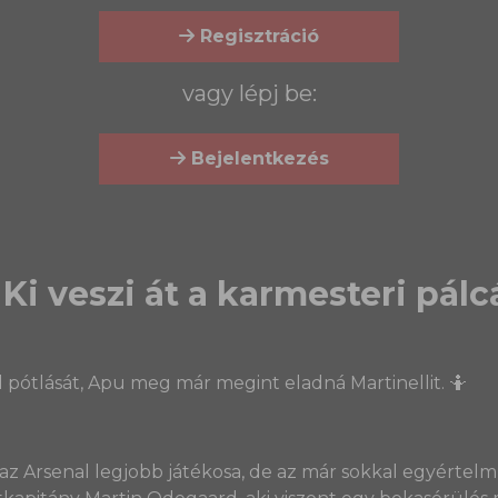
Regisztráció
vagy lépj be:
Bejelentkezés
i veszi át a karmesteri pálc
ótlását, Apu meg már megint eladná Martinellit. 🤷
ki az Arsenal legjobb játékosa, de az már sokkal egyérte