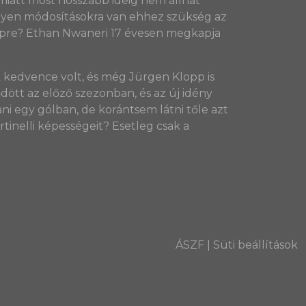
miatt most hosszabb ideig nem állhat
milyen módosításokra van ehhez szükség az
zépre? Ethan Nwaneri 17 évesen megkapja
k kedvence volt, és még Jürgen Klopp is
dött az előző szezonban, és az új idény
ni egy gólban, de korántsem látni tőle azt
rtinelli képességeit? Esetleg csak a
ÁSZF
|
Süti beállítások