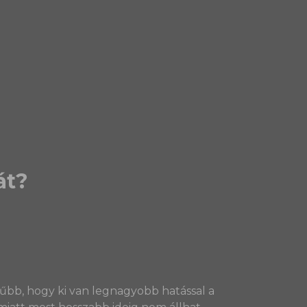
át?
lműbb, hogy ki van legnagyobb hatással a