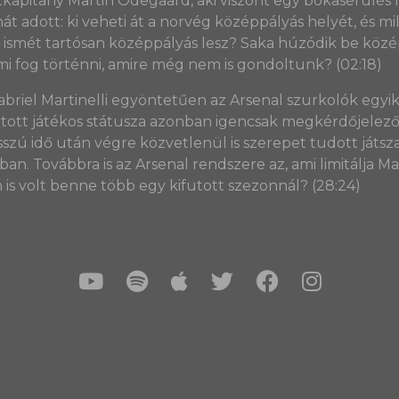
tkapitány Martin Odegaard, aki viszont egy bokasérülés 
át adott: ki veheti át a norvég középpályás helyét, és 
l ismét tartósan középpályás lesz? Saka húzódik be kö
mi fog történni, amire még nem is gondoltunk? (02:18)
Gabriel Martinelli egyöntetűen az Arsenal szurkolók egyi
gatott játékos státusza azonban igencsak megkérdőjelező
sszú idő után végre közvetlenül is szerepet tudott játsza
n. Továbbra is az Arsenal rendszere az, ami limitálja Ma
s volt benne több egy kifutott szezonnál? (28:24)