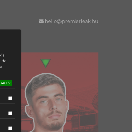
hello@premierleak.hu
k”)
ldal
a
AKTÍV