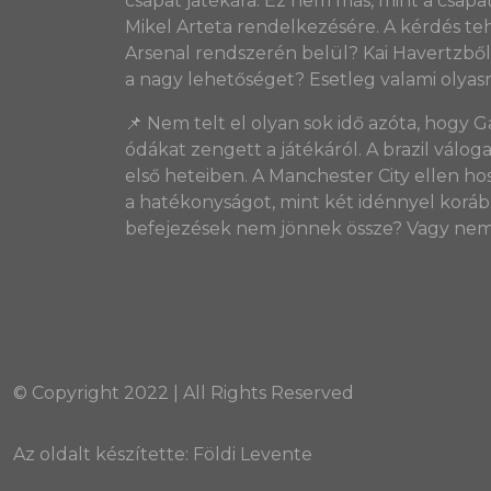
csapat játékára. Ez nem más, mint a csapa
Mikel Arteta rendelkezésére. A kérdés teh
Arsenal rendszerén belül? Kai Havertzbő
a nagy lehetőséget? Esetleg valami olyas
📌 Nem telt el olyan sok idő azóta, hogy 
ódákat zengett a játékáról. A brazil válo
első heteiben. A Manchester City ellen ho
a hatékonyságot, mint két idénnyel korábba
befejezések nem jönnek össze? Vagy nem i
© Copyright 2022 | All Rights Reserved
Az oldalt készítette:
Földi Levente