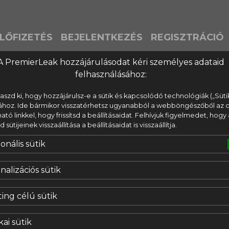
LŐFIZETÉS
BEJELENTKEZÉS
REGISZTRÁCIÓ
A PremierLeak hozzájárulásodat kéri személyes adataid
felhasználásához:
laszd ki, hogy hozzájárulsz-e a sütik és kapcsolódó technológiák („Süti
ához. Ide bármikor visszatérhetsz ugyanabból a webböngészőből az o
lható linkkel, hogy frissítsd a beállításaidat. Felhívjuk figyelmedet, hogy 
ütijeinek visszaállítása a beállításaidat is visszaállítja.
onális sütik
nalizációs sütik
ing célú sütik
kai sütik