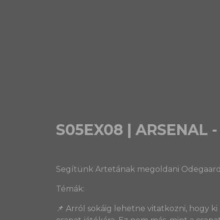
S05EX08 | ARSENAL - K
Segítünk Artetának megoldani Odegaard p
Témák:
📌 Arról sokáig lehetne vitatkozni, hogy 