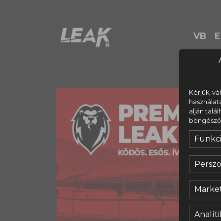
VB
E
Kérjük, vá
használat
alján talá
böngésződ s
Funkci
Perszo
Market
Analíti