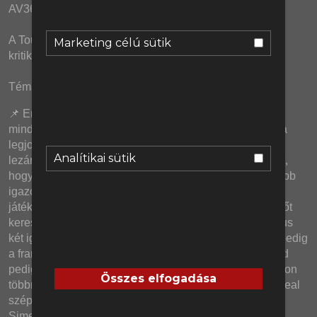
AV365.hu biztosította.
A Tourette-ben: Erik Ten Weeks és az olasz utánpótlás 
Marketing célú sütik
kritikája.
Témák: 
📌 Ennek is vége. Bezárult az átigazolási ablak, és 
mindannyian jól tudjuk, hogy ilyentájt hozzák a klubok a 
legjobb döntéseket! Nicolas Jackson kálváriája például 
Analítikai sütik
lezárult, és végül tényleg a Bayern Münchenhez igazolt, 
hogy jövőre akár a klub történetének második legdrágább 
igazolása lehessen. Az utolsó napokban betárazott új 
játékosokkal a Borussia Dortmund és az épp ismét edzőt 
kereső Bayer Leverkusen is. Olaszországban a Juventus 
két igazán okosnak tűnő transzferrel zárt, az AC Milan pedig 
a francia vonalnak szavazott bizalmat. Szegény Hojlund 
pedig lehet megint rossz lóra tett. A La Liga ezen a nyáron 
Összes elfogadása
többnyire nem a nagy költekezésekről szólt, de a Villarreal 
szépen pótolta a távozóit és végül az Atlético Madridnál 
Simeone is kapott még egy argentin játékost.