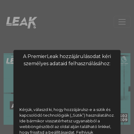
A PremierLeak hozzájárulásodat kéri
személyes adataid felhasználásához:
Kérjük, válaszd ki, hogy hozzájárulsz-e a sütik és
kapcsolódó technológiák („Sütik”) használatához.
Ide bármikor visszatérhetsz ugyanabból a
webböngészőből az oldal alján található linkkel,
A tartalom megtekintéséhez
hogy frissítsd a beállításaidat. Felhívjuk