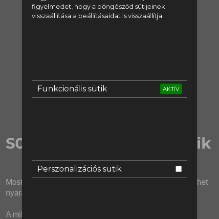
figyelmedet, hogy a böngésződ sütijeinek
regisztrálj:
visszaállítása a beállításaidat is visszaállítja.
Regisztráció
vagy lépj be:
Bejelentkezés
Funkcionális sütik
AKTÍV
S02E09 | Ablakzárási pánik
Perszonalizációs sütik
Most végre David Ornstein és Fabrizio Romano is elmehet 
nyaralni!
A mikrofonokat és podcast keverőnket a Relacart és az 