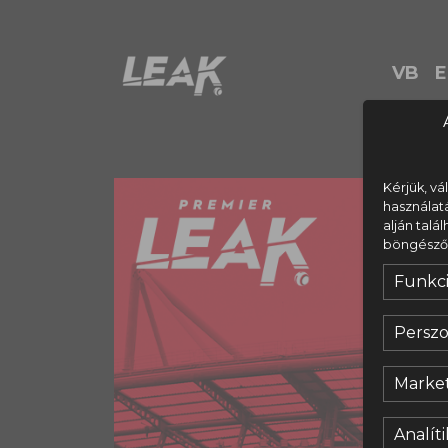
VB
E
Kérjük, vá
használat
alján talá
böngésződ s
Funkci
Perszo
Market
Analíti