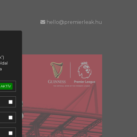
hello@premierleak.hu
k”)
ldal
a
AKTÍV