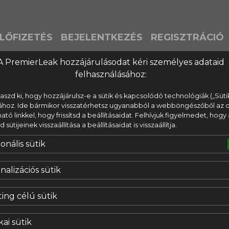
LŐFIZETÉS
BEJELENTKEZÉS
REGISZTRÁCIÓ
A PremierLeak hozzájárulásodat kéri személyes adataid
felhasználásához:
laszd ki, hogy hozzájárulsz-e a sütik és kapcsolódó technológiák („Süti
ához. Ide bármikor visszatérhetsz ugyanabból a webböngészőből az o
lható linkkel, hogy frissítsd a beállításaidat. Felhívjuk figyelmedet, hogy 
ütijeinek visszaállítása a beállításaidat is visszaállítja.
onális sütik
nalizációs sütik
ing célú sütik
kai sütik