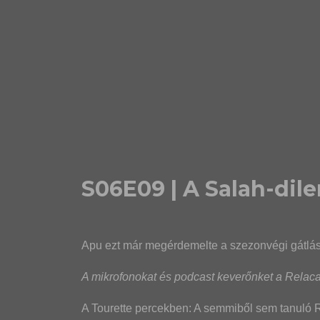
S06E09 | A Salah-di
Apu ezt már megérdemelte a szezonvégi gátlá
A mikrofonokat és podcast keverőnket a Relacar
A Tourette percekben: A semmiből sem tanuló R