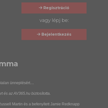
Regisztráció
vagy lépj be:
Bejelentkezés
lemma
stalan ünneplésért…
t és az AV365.hu biztosította.
ussell Martin és a befenyített Jamie Redknapp