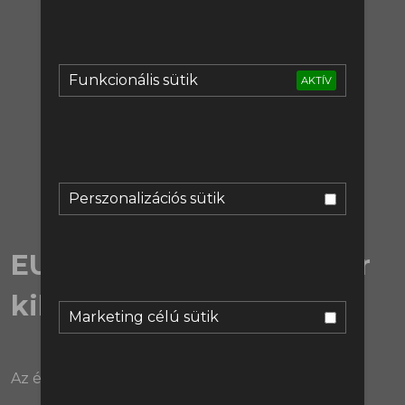
regisztrálj:
Regisztráció
Funkcionális sütik
AKTÍV
vagy lépj be:
Bejelentkezés
Perszonalizációs sütik
EURO2024 | 3. csoportkör
kibeszélő
Marketing célú sütik
Az éjjel sajnos véget ért. :(