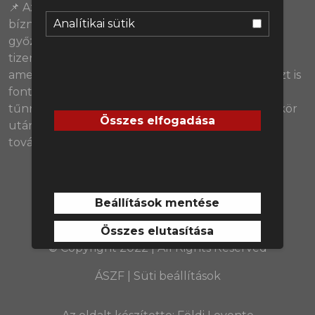
📌 Az angolokban és a portugálokban sem lehet
Analítikai sütik
bízni. Sajnos a magyar válogatott a Skócia elleni
győzelme ellenére végül nem lesz ott a legjobb
tizenhat között, de van-e még olyan csapat,
amelyiknek a búcsúját még sajnáljuk. Továbbá azt is
fontos megállapítani, hogy mely válogatottak
tűnnek a legmeggyőzőbbnek az utolsó csoportkör
Összes elfogadása
után, és melyeknek nem jósolunk sok jót a
továbbiakban.
Beállítások mentése
Összes elutasítása
© Copyright 2022 | All Rights Reserved
ÁSZF
|
Süti beállítások