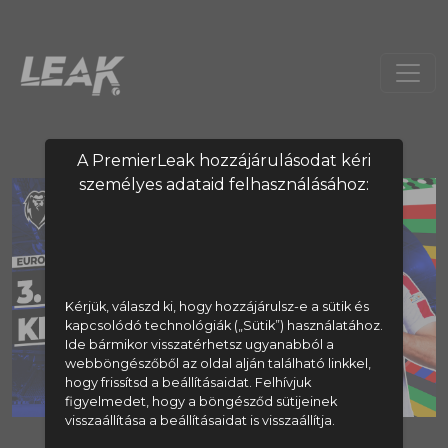
A PremierLeak hozzájárulásodat kéri
személyes adataid felhasználásához:
Kérjük, válaszd ki, hogy hozzájárulsz-e a sütik és
kapcsolódó technológiák („Sütik”) használatához.
Ide bármikor visszatérhetsz ugyanabból a
webböngészőből az oldal alján található linkkel,
hogy frissítsd a beállításaidat. Felhívjuk
figyelmedet, hogy a böngésződ sütijeinek
visszaállítása a beállításaidat is visszaállítja.
A tartalom megtekintéséhez